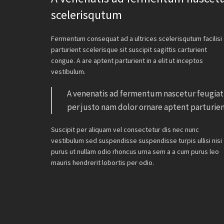
scelerisqutum
Fermentum consequat ad a ultrices scelerisqutum facilisi
parturient scelerisque sit suscipit sagittis carturient
congue. A are aptent parturient in a elit ut inceptos
vestibulum.
A venenatis ad fermentum nascetur feugiat
per justo nam dolor ornare aptent parturien
Suscipit per aliquam vel consectetur dis nec nunc
vestibulum sed suspendisse suspendisse turpis ullisi nisi
purus ut nullam odio rhoncus urna sem a a cum purus leo
mauris hendrerit lobortis per odio.