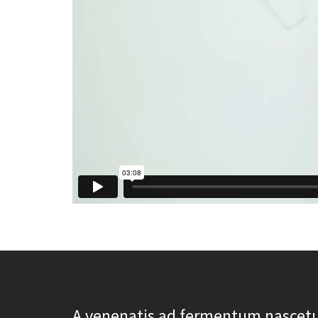
A venenatis ad fermentum nascet