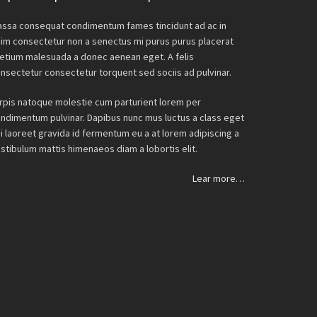
ssa consequat condimentum fames tincidunt ad ac in
im consectetur non a senectus mi purus purus placerat
etium malesuada a donec aenean eget. A felis
nsectetur consectetur torquent sed sociis ad pulvinar.
rpis natoque molestie cum parturient lorem per
ndimentum pulvinar. Dapibus nunc mus luctus a class eget
i laoreet gravida id fermentum eu a at lorem adipiscing a
stibulum mattis himenaeos diam a lobortis elit.
Lear more…