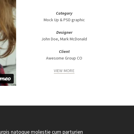
Category
Mock Up & PSD graphic
Designer
John Doe, Mark McDonald
Client
Awesome Group CO
VIEW MORE
urpis natoque molestie cum parturien